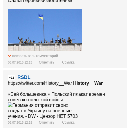
Слава Героям-визволителям!
показать весь комментарий
Ответить
Ссылка
05.07.2015 12:13
RSDL
+22
https://twitter.com/History__War
History__War
«Бей большевика!» Польский плакат времен
советско-польской войны.
Ответить
Ссылка
05.07.2015 12:19