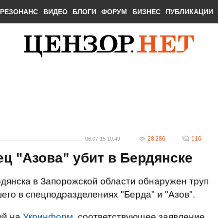
РЕЗОНАНС
ВИДЕО
БЛОГИ
ФОРУМ
БИЗНЕС
ПУБЛИКАЦИИ
28 286
116
06.07.15 10:49
ц "Азова" убит в Бердянске
дянска в Запорожской области обнаружен труп
его в спецподразделениях "Берда" и "Азов".
ой на
Укринформ
, соответствующее заявление