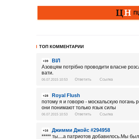
ТОП КОММЕНТАРИИ
ВІЛ
+39
Азовцям потрібно проводити власне розс
вати.
Ответить
Ссылка
06.07.2015 10:53
Royal Flush
+28
потому я и говорю - москальскую погань р
они понимают только язык силы
Ответить
Ссылка
06.07.2015 10:53
Джимми Джойс #294958
+16
***** ты....а патриотов добавилось.Мы бы