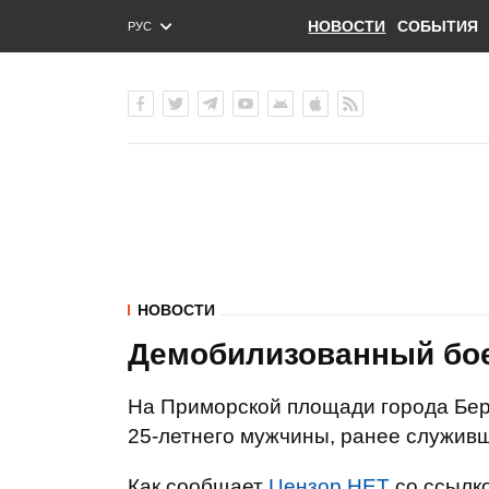
НОВОСТИ
СОБЫТИЯ
РУС
ENG
УКР
НОВОСТИ
Демобилизованный бое
На Приморской площади города Бер
25-летнего мужчины, ранее служивш
Как сообщает
Цензор.НЕТ
со ссылк