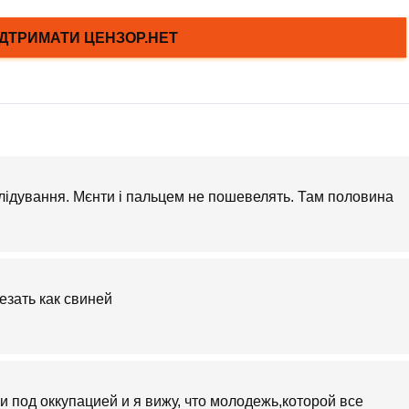
лідування. Мєнти і пальцем не пошевелять. Там половина
езать как свиней
ли под оккупацией и я вижу, что молодежь,которой все