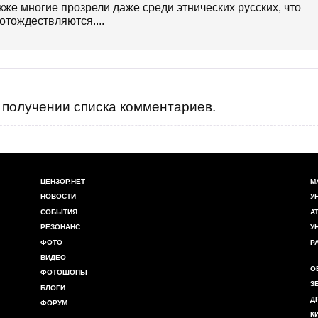
акже многие прозрели даже среди этнических русских, что
отождествляются....
получении списка комментариев.
ЦЕНЗОР.НЕТ
М
НОВОСТИ
У
СОБЫТИЯ
А
РЕЗОНАНС
У
ФОТО
Р
ВИДЕО
О
ФОТОШОПЫ
З
БЛОГИ
Д
ФОРУМ
К