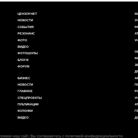
ЦЕНЗОР.НЕТ
М
НОВОСТИ
У
СОБЫТИЯ
Р
РЕЗОНАНС
А
ФОТО
У
ВИДЕО
О
ФОТОШОПЫ
К
БЛОГИ
З
ФОРУМ
Д
БИЗНЕС
А
НОВОСТИ
П
ГЛАВНОЕ
Р
СПЕЦПРОЕКТЫ
У
ПУБЛИКАЦИИ
А
КОЛОНКИ
Г
ВИДЕО
Д
ривая наш сайт, Вы соглашаетесь с
политикой конфиденциальности
.