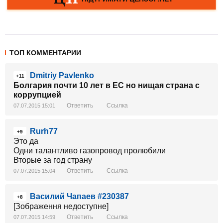
ТОП КОММЕНТАРИИ
Dmitriy Pavlenko
+11
Болгария почти 10 лет в ЕС но нищая страна с
коррупцией
Ответить
Ссылка
07.07.2015 15:01
Rurh77
+9
Это да
Одни талантливо газопровод пролюбили
Вторые за год страну
Ответить
Ссылка
07.07.2015 15:04
Василий Чапаев #230387
+8
[Зображення недоступне]
Ответить
Ссылка
07.07.2015 14:59