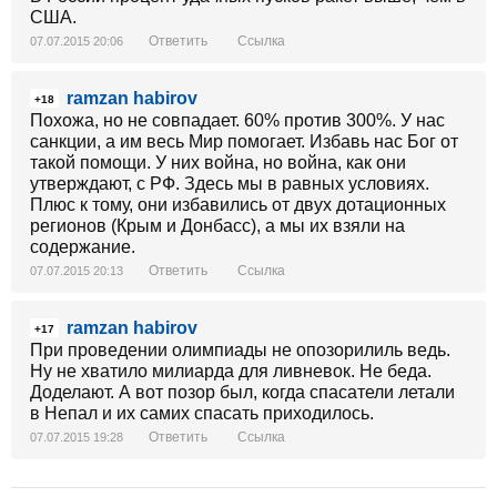
США.
Ответить
Ссылка
07.07.2015 20:06
ramzan habirov
+18
Похожа, но не совпадает. 60% против 300%. У нас
санкции, а им весь Мир помогает. Избавь нас Бог от
такой помощи. У них война, но война, как они
утверждают, с РФ. Здесь мы в равных условиях.
Плюс к тому, они избавились от двух дотационных
регионов (Крым и Донбасс), а мы их взяли на
содержание.
Ответить
Ссылка
07.07.2015 20:13
ramzan habirov
+17
При проведении олимпиады не опозорилиль ведь.
Ну не хватило милиарда для ливневок. Не беда.
Доделают. А вот позор был, когда спасатели летали
в Непал и их самих спасать приходилось.
Ответить
Ссылка
07.07.2015 19:28