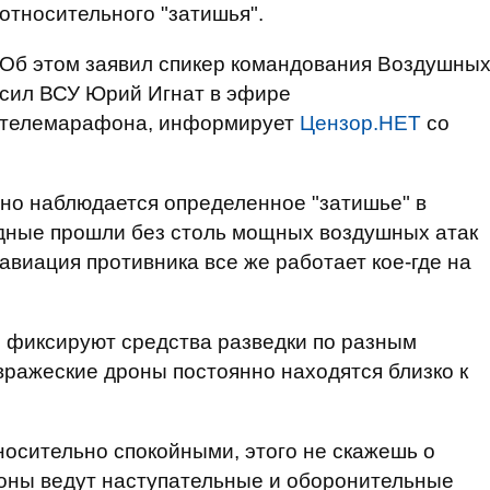
относительного "затишья".
Об этом заявил спикер командования Воздушны
сил ВСУ Юрий Игнат в эфире
телемарафона, информирует
Цензор.НЕТ
со
ьно наблюдается определенное "затишье" в
одные прошли без столь мощных воздушных атак
авиация противника все же работает кое-где на
о фиксируют средства разведки по разным
вражеские дроны постоянно находятся близко к
носительно спокойными, этого не скажешь о
роны ведут наступательные и оборонительные