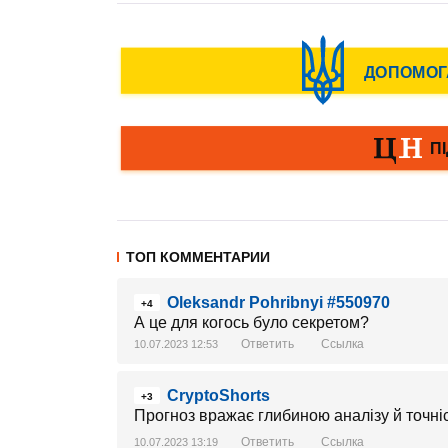
ТОП КОММЕНТАРИИ
Oleksandr Pohribnyi #550970
+4
А це для когось було секретом?
Ответить
Ссылка
10.07.2023 12:53
CryptoShorts
+3
Прогноз вражає глибиною аналізу й точн
Ответить
Ссылка
10.07.2023 13:19