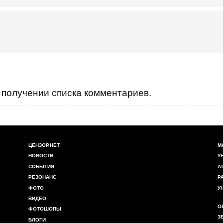
получении списка комментариев.
ЦЕНЗОР.НЕТ
М
НОВОСТИ
У
СОБЫТИЯ
А
РЕЗОНАНС
Р
ФОТО
У
ВИДЕО
О
ФОТОШОПЫ
З
БЛОГИ