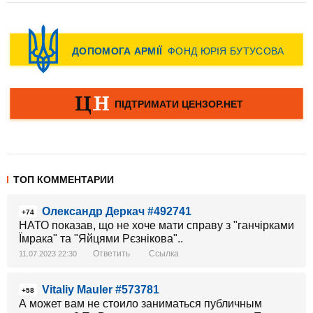
ТОП КОММЕНТАРИИ
Олександр Деркач #492741
+74
НАТО показав, що не хоче мати справу з "ганчірками
Їмрака" та "Яйцями Рєзнікова"..
Ответить
Ссылка
11.07.2023 22:30
Vitaliy Mauler #573781
+58
А может вам не стоило заниматься публичным