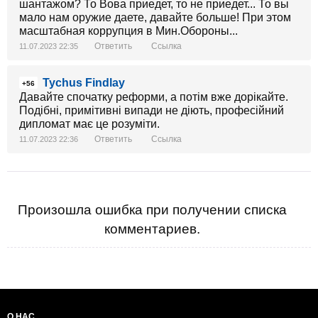
шантажом? То Вова приедет, то не приедет... То вы
мало нам оружие даете, давайте больше! При этом
масштабная коррупция в Мин.Обороны...
Ответить
Ссылка
11.07.2023 22:35
Tychus Findlay
+56
Давайте спочатку реформи, а потім вже дорікайте.
Подібні, примітивні випади не діють, професійний
дипломат має це розуміти.
Ответить
Ссылка
11.07.2023 22:36
Произошла ошибка при получении списка
комментариев.
О НАС