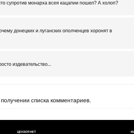
ошто супротив монарха всея кацапии пошел? А холоп?
очему донецких и луганских ополченцев хоронят в
осто издевательство...
получении списка комментариев.
ЦЕНЗОР.НЕТ
М