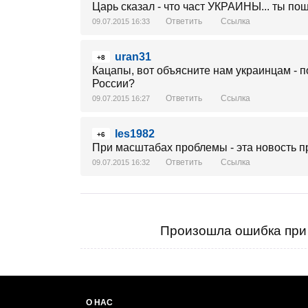
Царь сказал - что част УКРАИНЫ... ты п
Ответить
Ссылка
09.07.2015 16:33
uran31
+8
Кацапы, вот объясните нам украинцам - п
России?
Ответить
Ссылка
09.07.2015 16:27
les1982
+6
При масштабах проблемы - эта новость пр
Ответить
Ссылка
09.07.2015 16:32
Произошла ошибка при 
О НАС