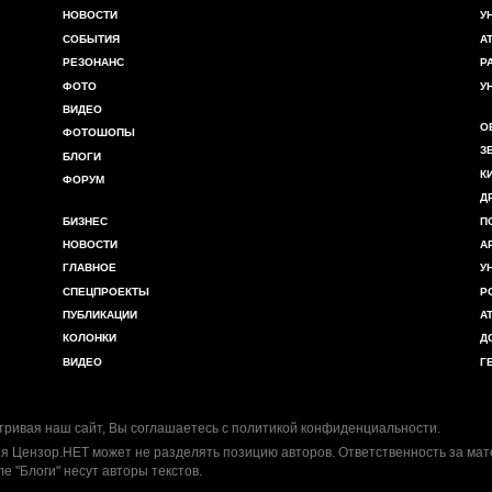
НОВОСТИ
У
СОБЫТИЯ
А
РЕЗОНАНС
Р
ФОТО
У
ВИДЕО
О
ФОТОШОПЫ
З
БЛОГИ
К
ФОРУМ
Д
БИЗНЕС
П
НОВОСТИ
А
ГЛАВНОЕ
У
СПЕЦПРОЕКТЫ
Р
ПУБЛИКАЦИИ
А
КОЛОНКИ
Д
ВИДЕО
Г
ривая наш сайт, Вы соглашаетесь с
политикой конфиденциальности
.
я Цензор.НЕТ может не разделять позицию авторов. Ответственность за ма
ле "Блоги" несут авторы текстов.