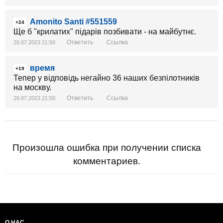
Amonito Santi #551559
+24
Ще б "крилатих" підарів позбивати - на майбутнє.
Ответить
Ссылка
26.07.2023 21:50
время
+19
Тепер у відповідь негайно 36 наших безпілотників
на москву.
Ответить
Ссылка
26.07.2023 21:50
Произошла ошибка при получении списка
комментариев.
О НАС