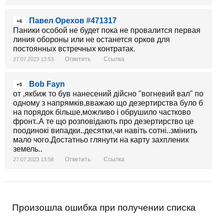
Павел Орехов #471317
+6
Паники особой не будет пока не провалится первая
линия обороны или не останется орков для
постоянных встречных контратак.
Ответить
Ссылка
27.07.2023 13:53
Bob Fayn
+5
от ,якбиж то був нанесений дійсно "вогневий вал" по
одному з напрямків,вважаю що дезертирства було б
на порядок більше,можливо і обрушило частково
фронт..А те що розповідають про дезертирство це
поодинокі випадки..десятки,чи навіть сотні..змінить
мало чого.Достатньо глянути на карту захплених
земель..
Ответить
Ссылка
27.07.2023 13:58
Произошла ошибка при получении списка