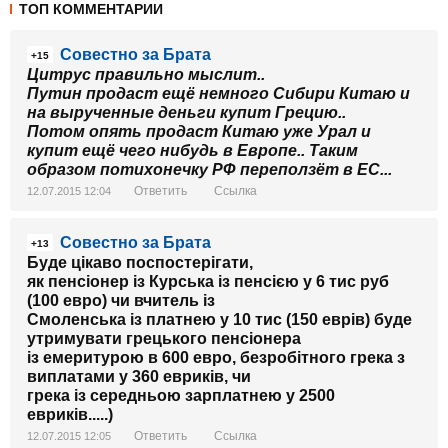
ТОП КОММЕНТАРИИ
Совестно за Брата
+15
Цитрус правильно мыслит..
Путин продаст ещё немного Сибири Китаю и
на вырученные деньги купит Грецию..
Потом опять продаст Китаю уже Урал и
купит ещё чего нибудь в Европе.. Таким
образом потихонечку РФ переползёт в ЕС...
Ответить
Ссылка
12.07.2015 12:04
Совестно за Брата
+13
Буде цікаво поспостерігати,
як пенсіонер із Курська із пенсією у 6 тис руб
(100 евро) чи вчитель із
Смоленська із платнею у 10 тис (150 еврів) буде
утримувати грецького пенсіонера
із емеритурою в 600 евро, безробітного грека з
виплатами у 360 евриків, чи
грека із середньою зарплатнею у 2500
евриків.....)
Ответить
Ссылка
12.07.2015 12:05