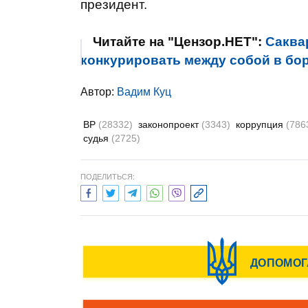
президент.
Читайте на "Цензор.НЕТ":
Саква
конкурировать между собой в бо
Автор:
Вадим Куц
ВР
(28332)
законопроект
(3343)
коррупция
(786
судья
(2725)
ПОДЕЛИТЬСЯ: