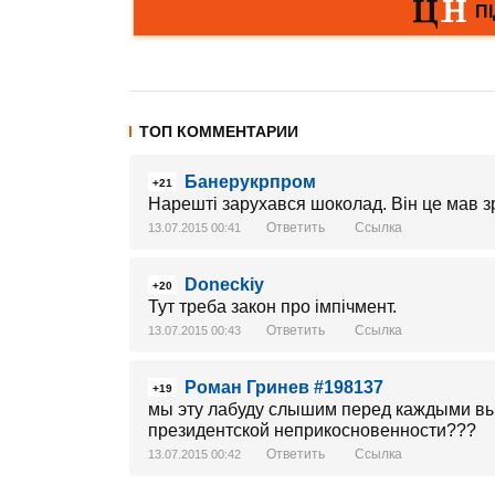
ТОП КОММЕНТАРИИ
Банерукрпром
+21
Нарешті зарухався шоколад. Він це мав з
Ответить
Ссылка
13.07.2015 00:41
Doneckiy
+20
Тут треба закон про імпічмент.
Ответить
Ссылка
13.07.2015 00:43
Роман Гринев #198137
+19
мы эту лабуду слышим перед каждыми выб
президентской неприкосновенности???
Ответить
Ссылка
13.07.2015 00:42