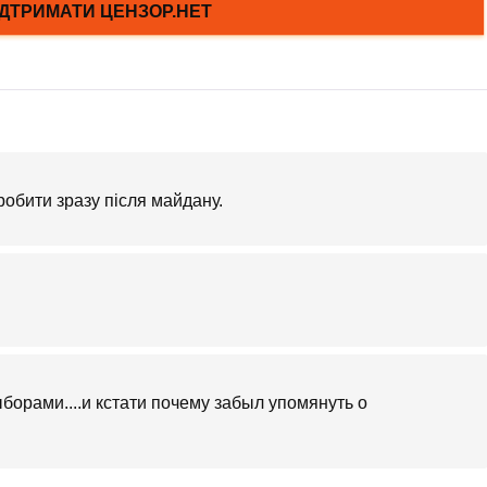
робити зразу після майдану.
орами....и кстати почему забыл упомянуть о