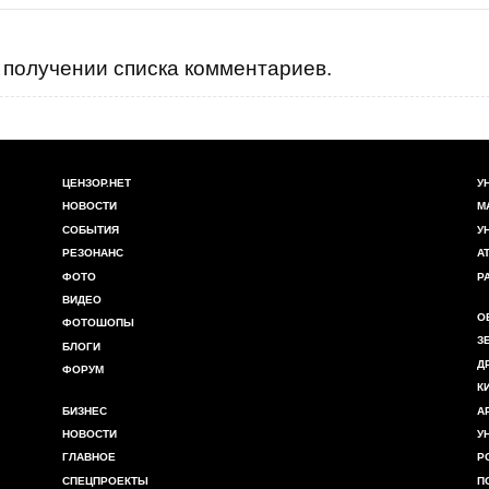
получении списка комментариев.
ЦЕНЗОР.НЕТ
У
НОВОСТИ
М
СОБЫТИЯ
У
РЕЗОНАНС
А
ФОТО
Р
ВИДЕО
О
ФОТОШОПЫ
З
БЛОГИ
Д
ФОРУМ
К
БИЗНЕС
А
НОВОСТИ
У
ГЛАВНОЕ
Р
СПЕЦПРОЕКТЫ
П