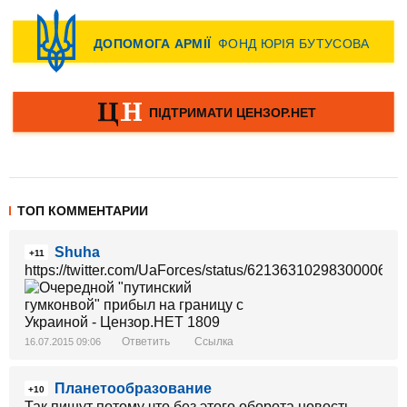
ТОП КОММЕНТАРИИ
Shuha
+11
https://twitter.com/UaForces/status/621363102983000064/p
Ответить
Ссылка
16.07.2015 09:06
Планетообразование
+10
Так пишут потому что без этого оборота новость