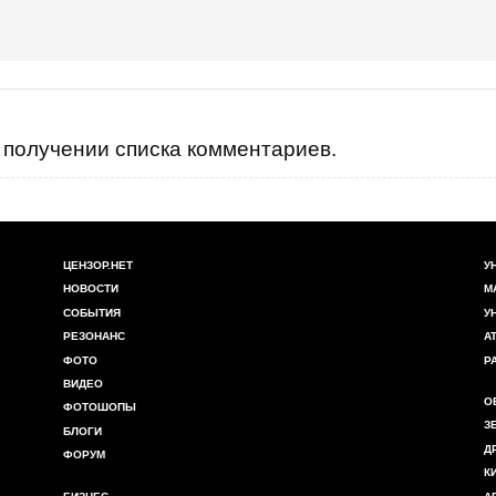
енную власть. {Официальное толкование положения
Конституционного Суда N 6-рп/2005 от 05.10.2005}
получении списка комментариев.
ЦЕНЗОР.НЕТ
У
НОВОСТИ
М
СОБЫТИЯ
У
РЕЗОНАНС
А
ФОТО
Р
ВИДЕО
О
ФОТОШОПЫ
З
БЛОГИ
Д
ФОРУМ
К