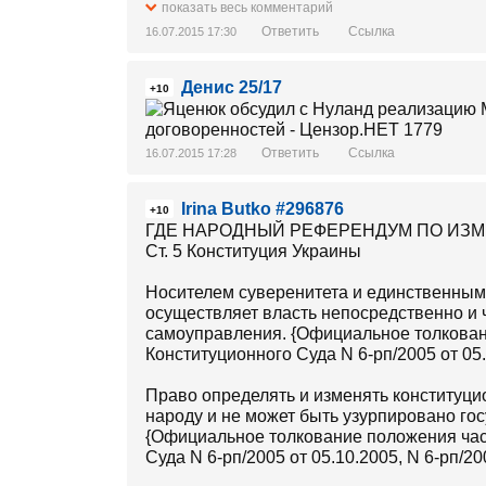
показать весь комментарий
Ответить
Ссылка
16.07.2015 17:30
Денис 25/17
+10
Ответить
Ссылка
16.07.2015 17:28
Irina Butko #296876
+10
ГДЕ НАРОДНЫЙ РЕФЕРЕНДУМ ПО ИЗ
Ст. 5 Конституция Украины
Носителем суверенитета и единственным 
осуществляет власть непосредственно и 
самоуправления. {Официальное толковани
Конституционного Суда N 6-рп/2005 от 05.
Право определять и изменять конституци
народу и не может быть узурпировано го
{Официальное толкование положения част
Суда N 6-рп/2005 от 05.10.2005, N 6-рп/20