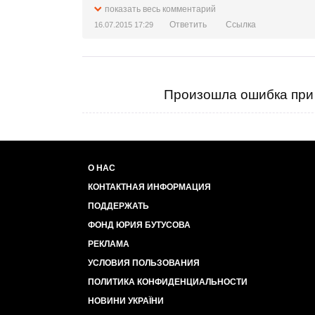
Никто не может узурпировать государств
показать весь комментарий
части четвертой статьи 5 см.. в Решении 
Ответить
Ссылка
16.07.2015 17:29
Произошла ошибка при 
О НАС
КОНТАКТНАЯ ИНФОРМАЦИЯ
ПОДДЕРЖАТЬ
ФОНД ЮРИЯ БУТУСОВА
РЕКЛАМА
УСЛОВИЯ ПОЛЬЗОВАНИЯ
ПОЛИТИКА КОНФИДЕНЦИАЛЬНОСТИ
НОВИНИ УКРАЇНИ