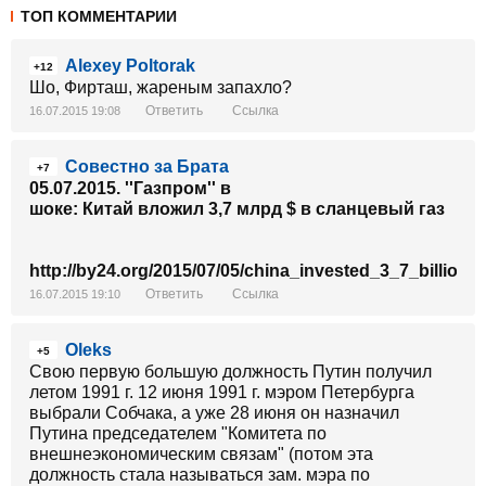
ТОП КОММЕНТАРИИ
Alexey Poltorak
+12
Шо, Фирташ, жареным запахло?
Ответить
Ссылка
16.07.2015 19:08
Совестно за Брата
+7
05.07.2015. ''Газпром'' в
шоке: Китай вложил 3,7 млрд $ в сланцевый газ
http://by24.org/2015/07/05/china_invested_3_7_billions
Ответить
Ссылка
16.07.2015 19:10
Oleks
+5
Свою первую большую должность Путин получил
летом 1991 г. 12 июня 1991 г. мэром Петербурга
выбрали Собчака, а уже 28 июня он назначил
Путина председателем "Комитета по
внешнеэкономическим связам" (потом эта
должность стала называться зам. мэра по