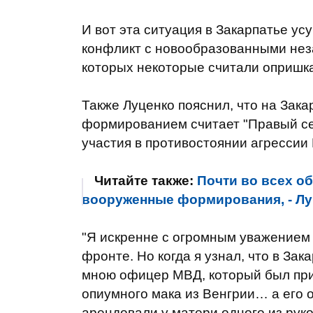
И вот эта ситуация в Закарпатье ус
конфликт с новообразованными не
которых некоторые считали опришка
Также Луценко пояснил, что на Зак
формированием считает "Правый сек
участия в противостоянии агрессии 
Читайте также:
Почти во всех о
вооруженные формирования, - Лу
"Я искренне с огромным уважением 
фронте. Но когда я узнал, что в За
мною офицер МВД, который был при
опиумного мака из Венгрии… а его о
арендовали у матери одного из ру