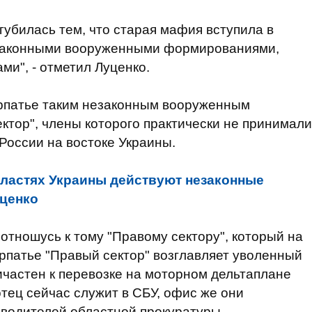
угубилась тем, что старая мафия вступила в
законными вооруженными формированиями,
ми", - отметил Луценко.
арпатье таким незаконным вооруженным
тор", члены которого практически не принимали
России на востоке Украины.
бластях Украины действуют незаконные
ценко
отношусь к тому "Правому сектору", который на
карпатье "Правый сектор" возглавляет уволенный
частен к перевозке на моторном дельтаплане
тец сейчас служит в СБУ, офис же они
ководителей областной прокуратуры…