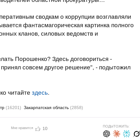
перативным сводкам о коррупции возглавляли
ывается фантасмагорическая картинка полного
онных кланов, силовых ведомств и
елать Порошенко? Здесь договориться -
 принял совсем другое решение", - подытожил
ко читайте
здесь
.
етр
(16201)
Закарпатская область
(2858)
ПОДЫТОЖИТЬ:
Мне нравится
10