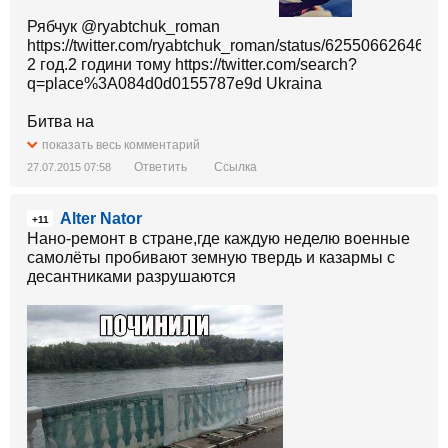
Рябчук ‏@ryabtchuk_roman
https://twitter.com/ryabtchuk_roman/status/625506626464
2 год.2 години тому https://twitter.com/search?
q=place%3A084d0d0155787e9d Ukraina
Битва на
https://twitter.com/hashtag/205%D0%BE%D0%BA%D1
показать весь комментарий
src=hash #205округ завершена. Гречка проиграла
Ответить
Ссылка
27.07.2015 07:58
адмиресурсу.
Alter Nator
+11
Нано-ремонт в стране,где каждую неделю военные
самолёты пробивают земную твердь и казармы с
десантниками разрушаются