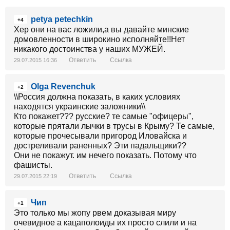
petya petechkin
+4
Хер они на вас ложили,а вы давайте минские
домовленности в широкино исполняйте!!Нет
никакого достоинства у наших МУЖЕЙ.
Ответить
Ссылка
29.07.2015 16:36
Olga Revenchuk
+2
\\Россия должна показать, в каких условиях
находятся украинские заложники\\
Кто покажет??? русские? те самые "офицеры",
которые прятали лычки в трусы в Крыму? Те самые,
которые прочесывали пригород Иловайска и
достреливали раненных? Эти падальщики??
Они не покажут. им нечего показать. Потому что
фашисты.
Ответить
Ссылка
29.07.2015 22:19
Чип
+1
Это только мы жопу рвем доказывая миру
очевидное а кацаполоиды их просто слили и на