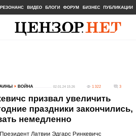
РЕЗОНАНС
ВИДЕО
БЛОГИ
ФОРУМ
БИЗНЕС
ПУБЛИКАЦИИ
РАИНЫ
ВОЙНА
1 322
3
02.01.24 15:26
кевичс призвал увеличить
одние праздники закончились,
вать немедленно
Президент Латвии Эдгарс Ринкевичс