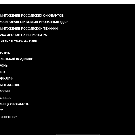
НИЧТОЖЕНИЕ РОССИЙСКИХ ОККУПАНТОВ
АССИРОВАННЫЙ КОМБИНИРОВАННЫЙ УДАР
НИЧТОЖЕНИЕ РОССИЙСКОЙ ТЕХНИКИ
ТАКА ДРОНОВ НА РЕГИОНЫ РФ
АКЕТНАЯ АТАКА НА КИЕВ
БСТРЕЛ
ЕЛЕНСКИЙ ВЛАДИМИР
РОНЫ
ИЕВ
РМИЯ РФ
НИЧТОЖЕНИЕ
ОССИЯ
ОЛЬША
ОНЕЦКАЯ ОБЛАСТЬ
СУ
ЕНШТАБ ВС