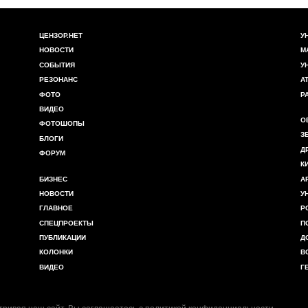
ЦЕНЗОР.НЕТ
У
НОВОСТИ
М
СОБЫТИЯ
У
РЕЗОНАНС
А
ФОТО
Р
ВИДЕО
О
ФОТОШОПЫ
З
БЛОГИ
Д
ФОРУМ
К
БИЗНЕС
А
НОВОСТИ
У
ГЛАВНОЕ
Р
СПЕЦПРОЕКТЫ
П
ПУБЛИКАЦИИ
Д
КОЛОНКИ
В
ВИДЕО
Г