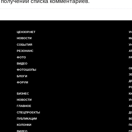
получении списка комментариев.
ЦЕНЗОР.НЕТ
У
НОВОСТИ
М
СОБЫТИЯ
У
РЕЗОНАНС
А
ФОТО
Р
ВИДЕО
О
ФОТОШОПЫ
З
БЛОГИ
Д
ФОРУМ
Р
БИЗНЕС
К
НОВОСТИ
У
ГЛАВНОЕ
А
СПЕЦПРОЕКТЫ
Д
ПУБЛИКАЦИИ
В
КОЛОНКИ
П
ВИДЕО
Г