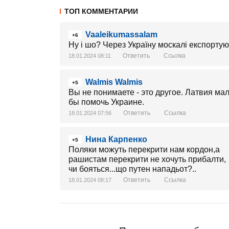
ТОП КОММЕНТАРИИ
Vaaleikumassalam
+6
Ну і шо? Через Україну москалі експортують
Ответить
Ссылка
18.01.2024 08:11
Walmis Walmis
+5
Вы не понимаете - это другое. Латвия мал
бы помочь Украине.
Ответить
Ссылка
18.01.2024 07:56
Нина Карпенко
+5
Поляки можуть перекрити нам кордон,а
рашистам перекрити не хочуть прибалти,
чи бояться...що путен нападьот?..
Ответить
Ссылка
18.01.2024 08:17