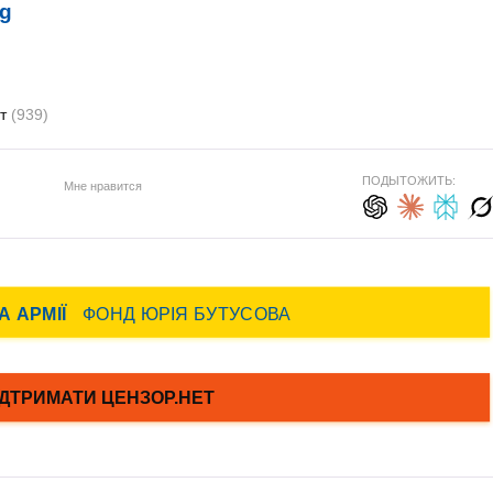
rg
рт
(939)
ПОДЫТОЖИТЬ:
Мне нравится