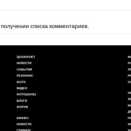
получении списка комментариев.
ЦЕНЗОР.НЕТ
М
НОВОСТИ
У
СОБЫТИЯ
А
РЕЗОНАНС
Р
ФОТО
У
ВИДЕО
О
ФОТОШОПЫ
З
БЛОГИ
К
ФОРУМ
Д
БИЗНЕС
П
НОВОСТИ
А
ГЛАВНОЕ
У