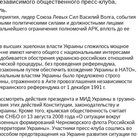
езависимого общественного пресс-клуба,
ль.
оприятия, лидер Союза Левых Сил Василий Волга, события
нными политическими силами и должностными лицами
альнейшего ограничения полномочий АРК, вплоть до ее
о в высших эшелонах власти Украины сложилось мощное
 «не имеют ничего общего с национальными интересами
добивается обострения украинско-российских отношений
ической процедуры, без проведения референдума,
езаконным путем обеспечить вхождение Украины в НАТО»,
ициальным властям Украины было предложено строго
ины, отраженного в Акте провозглашения независимости
краинского референдума от 1 декабря 1991 г.
ссмотреть действия президента и МИД Украины в грузино-
вия этих действий Конституции, законодательству и
раины. Кроме того, крымская общественность считает
 СНБО от 13 августа 2008 года «О ситуации вокруг
 военных формирований Черноморского флота Российской
территории Украины». Участники пресс-клуба сошлись во
особом предотвращения на Украине развития ситуации по