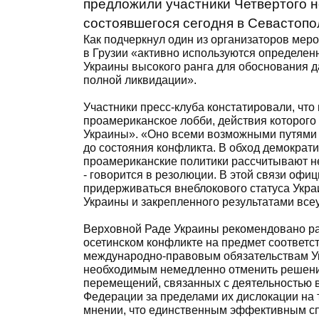
предложили участники Четвертого н
состоявшегося сегодня в Севастопо
Как подчеркнул один из организаторов мер
в Грузии «активно используются определе
Украины высокого ранга для обоснования д
полной ликвидации».
Участники пресс-клуба констатировали, чт
проамериканское лобби, действия которого
Украины». «Оно всеми возможными путями 
до состояния конфликта. В обход демократ
проамериканские политики рассчитывают н
- говорится в резолюции. В этой связи оф
придерживаться внеблокового статуса Укра
Украины и закрепленного результатами всеу
Верховной Раде Украины рекомендовано ра
осетинском конфликте на предмет соответст
международно-правовым обязательствам Ук
необходимым немедленно отменить решение
перемещений, связанных с деятельностью
Федерации за пределами их дислокации на 
мнении, что единственным эффективным сп