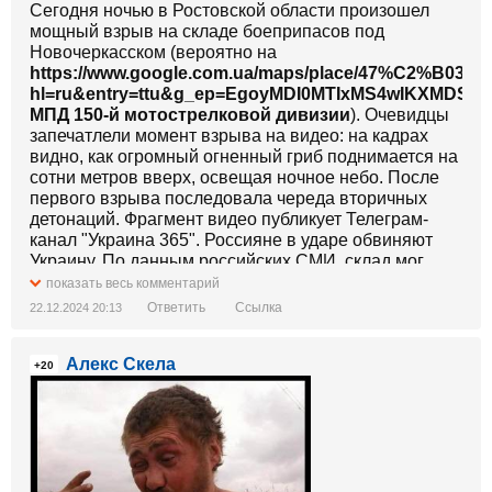
Сегодня ночью в Ростовской области произошел
мощный взрыв на складе боеприпасов под
Новочеркасском (вероятно на
https://www.google.com.ua/maps/place/47%C2%B031'
hl=ru&entry=ttu&g_ep=EgoyMDI0MTIxMS4wIKXMD
МПД 150-й мотострелковой дивизии
). Очевидцы
запечатлели момент взрыва на видео: на кадрах
видно, как огромный огненный гриб поднимается на
сотни метров вверх, освещая ночное небо. После
первого взрыва последовала череда вторичных
детонаций. Фрагмент видео публикует Телеграм-
канал "Украина 365". Россияне в ударе обвиняют
Украину. По данным российских СМИ, склад мог
принадлежать 150-й мотострелковой дивизии ,
показать весь комментарий
которая участвует в наступлении на Кураховском
Ответить
Ссылка
22.12.2024 20:13
направлении. Детонация боеприпасов стала
причиной масштабного пожара, подробности
Алекс Скела
которого власти пока не комментируют.
+20