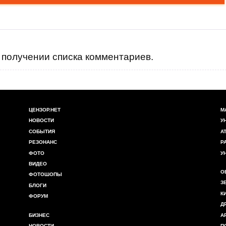
получении списка комментариев.
ЦЕНЗОР.НЕТ
М
НОВОСТИ
У
СОБЫТИЯ
А
РЕЗОНАНС
Р
ФОТО
У
ВИДЕО
О
ФОТОШОПЫ
З
БЛОГИ
К
ФОРУМ
Д
БИЗНЕС
А
НОВОСТИ
П