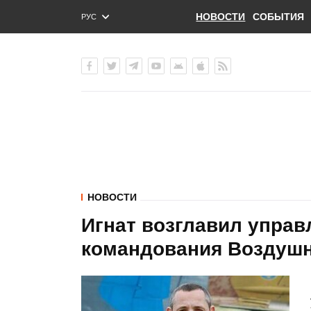
НОВОСТИ
СОБЫТИЯ
РУС
ENG
УКР
НОВОСТИ
Игнат возглавил упра
командования Воздуш