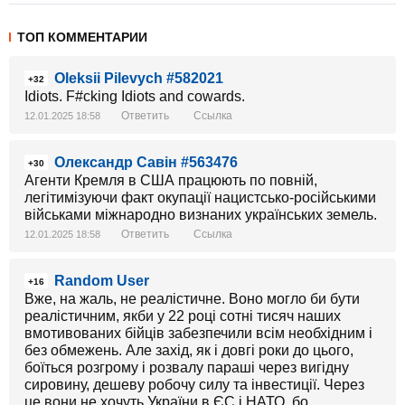
ТОП КОММЕНТАРИИ
Oleksii Pilevych #582021
+32
Idiots. F#cking Idiots and cowards.
Ответить
Ссылка
12.01.2025 18:58
Олександр Савін #563476
+30
Агенти Кремля в США працюють по повній,
легітимізуючи факт окупації нацистсько-російськими
військами міжнародно визнаних українських земель.
Ответить
Ссылка
12.01.2025 18:58
Random User
+16
Вже, на жаль, не реалістичне. Воно могло би бути
реалістичним, якби у 22 році сотні тисяч наших
вмотивованих бійців забезпечили всім необхідним і
без обмежень. Але захід, як і довгі роки до цього,
боїться розгрому і розвалу параші через вигідну
сировину, дешеву робочу силу та інвестиції. Через
це вони не хочуть України в ЄС і НАТО, бо