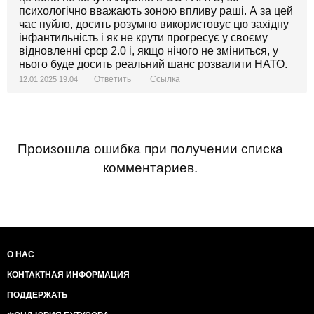
психологічно вважають зоною впливу раші. А за цей
час пуйло, досить розумно використовує цю західну
інфантильність і як не крути прогресує у своєму
відновленні срср 2.0 і, якщо нічого не зміниться, у
нього буде досить реальний шанс розвалити НАТО.
Ответить
Ссылка
12.01.2025 19:04
Произошла ошибка при получении списка
комментариев.
О НАС
КОНТАКТНАЯ ИНФОРМАЦИЯ
ПОДДЕРЖАТЬ