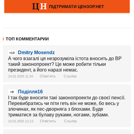
ТОП КОММЕНТАРИИ
Dmitry Mosendz
+13
А чого взагалі ця незрозуміла істота вносить до ВР
такий законопроект? Це може робити тільки
президент, а його наразі немає.
Ответить
Ссылка
14.01.2025 11:34
Поділля16
+9
І так буде вносити такі законопроекти до своєї пенсії.
Перевибратись чи піти геть він не може, бо весь у
злочинах, як пес-дворняга з блохами. Буде
триматися за булаву руками, ногами, зубами.
Ответить
Ссылка
14.01.2025 12:13