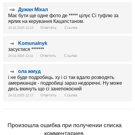
Дужан Міхал
+10
Має бути ще одне фото де ***** цілує Сі туфлю за
ярлик на керування Кацапстаном.
Ответить
Ссылка
24.02.2025 12:13
Komunalnyk
+4
засуєтися *******
Ответить
Ссылка
24.02.2025 12:11
ола жмуд
+4
і не буде подробиць. ху і сі так вдало розводять
американців - подробиці зараз недоречні. Ну може
десь вкинуть що сі занепокоєний
Ответить
Ссылка
24.02.2025 12:17
Произошла ошибка при получении списка
комментариев.