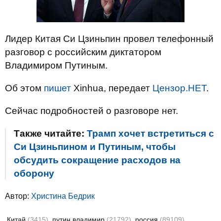
Лидер Китая Си Цзиньпин провел телефонный
разговор с российским диктатором
Владимиром Путиным.
Об этом
пишет
Xinhua, передает
Цензор.НЕТ
.
Сейчас подробностей о разговоре нет.
Также читайте:
Трамп хочет встретиться с
Си Цзиньпином и Путиным, чтобы
обсудить сокращение расходов на
оборону
Автор:
Христина Бедрик
Китай
(3415)
путин владимир
(21792)
россия
(89109)