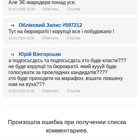
Але ЗЄ-мародери понад усе.
Ответить
Ссылка
10.03.2025 19:30
Обліковий Запис #597212
+5
Тут на бюрократії і корупції все і побудовано !
Ответить
Ссылка
10.03.2025 18:55
Юрій Вінгорськи
+2
а подпісьсдєсь та подпісьсдєсь хто буде класти???
не буде корупції та бюрократії. який куууй буде
голосувати за провладних кандидатів????
хто буде приходити на марафон, вішати локшину
нам на вуха???
Ответить
Ссылка
10.03.2025 19:00
Произошла ошибка при получении списка
комментариев.