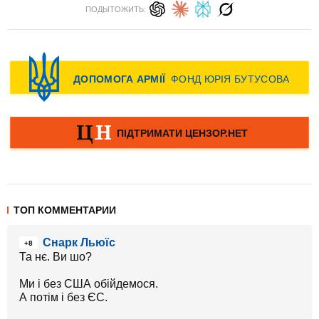
ПОДЫТОЖИТЬ:
ТОП КОММЕНТАРИИ
Снарк Льюїс
+8
Та нє. Ви шо?
Ми і без США обійдемося.
А потім і без ЄС.