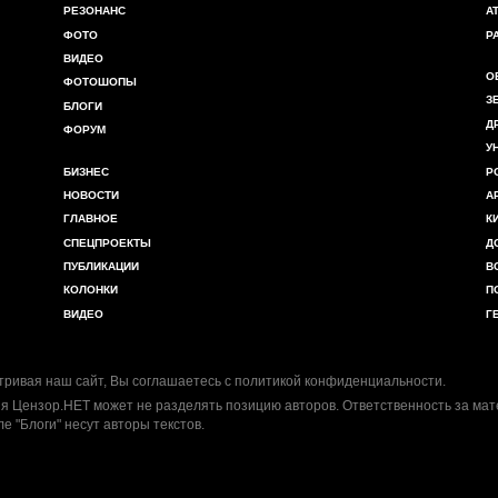
РЕЗОНАНС
А
ФОТО
Р
ВИДЕО
О
ФОТОШОПЫ
З
БЛОГИ
Д
ФОРУМ
У
БИЗНЕС
Р
НОВОСТИ
А
ГЛАВНОЕ
К
СПЕЦПРОЕКТЫ
Д
ПУБЛИКАЦИИ
В
КОЛОНКИ
П
ВИДЕО
Г
ривая наш сайт, Вы соглашаетесь с
политикой конфиденциальности
.
я Цензор.НЕТ может не разделять позицию авторов. Ответственность за ма
ле "Блоги" несут авторы текстов.