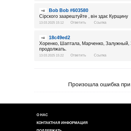
Bob Bob #603580
+4
Сірского заарештуйте , він здає Курщину
Ответить
Ссылка
13.03.2025 15:12
18c49ed2
+4
Хоренко, Шаптала, Марченко, Залужный, 
продолжать.
Ответить
Ссылка
13.03.2025 15:22
Произошла ошибка при 
О НАС
КОНТАКТНАЯ ИНФОРМАЦИЯ
ПОДДЕРЖАТЬ