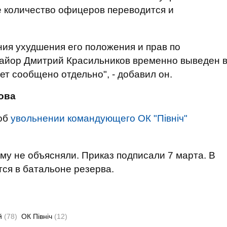
 количество офицеров переводится и
ия ухудшения его положения и прав по
айор Дмитрий Красильников временно выведен 
ет сообщено отдельно", - добавил он.
ова
 об
увольнении командующего ОК "Північ"
му не объясняли. Приказ подписали 7 марта. В
ся в батальоне резерва.
й
(78)
ОК Північ
(12)