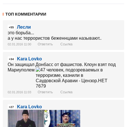
ТОП КОММЕНТАРИИ
Лесли
+55
это борьба...
а у нас террористов беженнцами называют..
Ответить
Ссылка
02.01.2016 11:00
Kara Lovko
+34
Он защищал Донбасс от фашистов. Клоун взят под
Мариуполем
Ответить
Ссылка
02.01.2016 11:03
Kara Lovko
+27