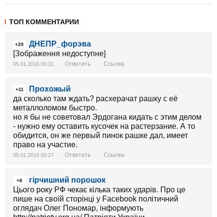
ТОП КОММЕНТАРИИ
ДНЕПР_форэва
+20
[Зображення недоступне]
Ответить
Ссылка
05.01.2016 00:31
Прохожый
+11
да сколько там ждать? расхерачат рашку с её
металлоломом быстро.
но я бы не советовал Эрдогана кидать с этим делом
- нужно ему оставить кусочек на растерзание. А то
обидится, он же первый пинок рашке дал, имеет
право на участие.
Ответить
Ссылка
05.01.2016 00:27
гірчишний порошок
+8
Цього року РФ чекає кілька таких ударів. Про це
пише на своїй сторінці у Facebook політичний
оглядач Олег Пономар, інформують