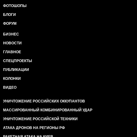
США) по добыче сланцевого газа.
ФОТОШОПЫ
Третий тоже экономический. Иран собирается в
БЛОГИ
ближайшие 5 лет закупить 450 новых гражданских
самолетов. И на днях в Тегеране заявили, что это
ФОРУМ
будут Боинги и Эйрбасы, а не ТУ и Сухой, как кое-
кто кое-где надеялся (или мечтал).
БИЗНЕС
Вот пока так на сейчас. А мы помогаем нашей
НОВОСТИ
Армии и готовимся к праздникам", - пише Пономар.
ГЛАВНОЕ
СПЕЦПРОЕКТЫ
ПУБЛИКАЦИИ
КОЛОНКИ
ВИДЕО
УНИЧТОЖЕНИЕ РОССИЙСКИХ ОККУПАНТОВ
МАССИРОВАННЫЙ КОМБИНИРОВАННЫЙ УДАР
УНИЧТОЖЕНИЕ РОССИЙСКОЙ ТЕХНИКИ
АТАКА ДРОНОВ НА РЕГИОНЫ РФ
РАКЕТНАЯ АТАКА НА КИЕВ