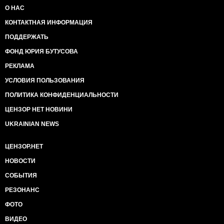
надежде на то, что эскалация в регионе толкнет
О НАС
цены на нефть вверх. Но Иран не может идти на
КОНТАКТНАЯ ИНФОРМАЦИЯ
конфронтацию с Западом, так как ожидает снятия
санкций.
ПОДДЕРЖАТЬ
Также я не думаю, что данные события могут
кардинально повлиять на поведение цены на
ФОНД ЮРИЯ БУТУСОВА
нефть. На сейчас, например- бочка брента 38 долл.
РЕКЛАМА
- Также мы имеем три крупных "удара в спину",
которых будет очень много у России в этом году.
УСЛОВИЯ ПОЛЬЗОВАНИЯ
В Нидерландах идет подготовка к выходу
ПОЛИТИКА КОНФИДЕНЦИАЛЬНОСТИ
финального репорта по сбитому малазийскому
Боингу. В прессу попадают утечки. Там
ЦЕНЗОР НЕТ НОВИНИ
предполагается 20 фамилий исполнителей. Никаких
UKRAINIAN NEWS
новых сведений и сенсаций - та же 53 зенитно-
ракетная бригада из Курска.
Не ожидайте увидеть в репорте фамилии высших
ЦЕНЗОР.НЕТ
должностных лиц, ведь репорт устанавливает
НОВОСТИ
конкретно - кто сбил Боинг и чем. А дальше уже
можно принимать а) политические решения по
СОБЫТИЯ
преследованию верхушки страны, из которой
РЕЗОНАНС
приехал Бук и б) подавать иски к стране, из которой
приехал Бук.
ФОТО
И второй нож в спину чисто экономический. Китай
ВИДЕО
обошел Канаду и вышел на второе место (после