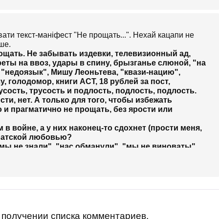
вати текст-маніфест "Не прощать...". Нехай кацапи не
ше.
ощать. Не забывать издевки, телевизионный ад,
преты на ввоз, удары в спину, брызганье слюной, "на
 "недоязык", Мишу Леоньтева, "квази-нацию",
, голодомор, книги АСТ, 18 рублей за пост,
усость, трусость и подлость, подлость, подлость.
ти, нет. А только для того, чтобы избежать
 и прагматично не прощать, без ярости или
 в войне, а у них наконец-то сдохнет (прости меня,
братской любовью?
мы не знали", "нас обманули", "мы не виноваты".
е-желтой блузке, Валерия споет "Червону руту", а
орозков". А потом все вернется на круги своя. Или
чуть-чуть, и все-таки опять все снова начнется.
оловьевы, и телепланктон будет внимать им с
м.
а - ничего не прощайте. Ничего не забывайте. Когда
ну грязью, вдруг начнут клясться в вечной дружбе,
получении списка комментариев.