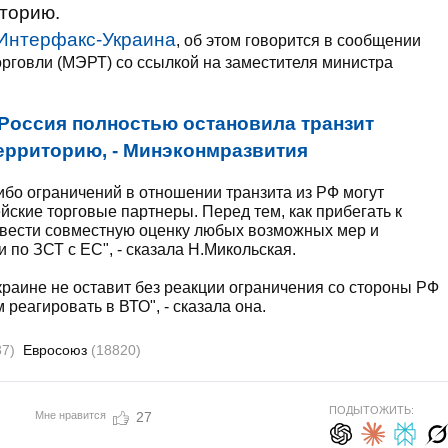
иторию.
Интерфакс-Украина
, об этом говорится в сообщении
орговли (МЭРТ) со ссылкой на заместителя министра
Россия полностью остановила транзит
ерриторию, - Минэконмразвития
ибо ограничений в отношении транзита из РФ могут
йские торговые партнеры. Перед тем, как прибегать к
овести совместную оценку любых возможных мер и
по ЗСТ с ЕС", - сказала Н.Микольская.
краине не оставит без реакции ограничения со стороны РФ
реагировать в ВТО", - сказала она.
37)
Евросоюз
(18820)
ПОДЫТОЖИТЬ:
Мне нравится
27