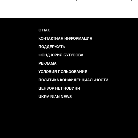
не забывайте.
Наших детей, вытряхивающих копейки 
Женщин, отдающих последнее на пунк
Безруких и безногих двадцатилетних п
Или когда-нибудь нашей стране придет
О НАС
КОНТАКТНАЯ ИНФОРМАЦИЯ
ПОДДЕРЖАТЬ
ФОНД ЮРИЯ БУТУСОВА
РЕКЛАМА
УСЛОВИЯ ПОЛЬЗОВАНИЯ
ПОЛИТИКА КОНФИДЕНЦИАЛЬНОСТИ
ЦЕНЗОР НЕТ НОВИНИ
UKRAINIAN NEWS