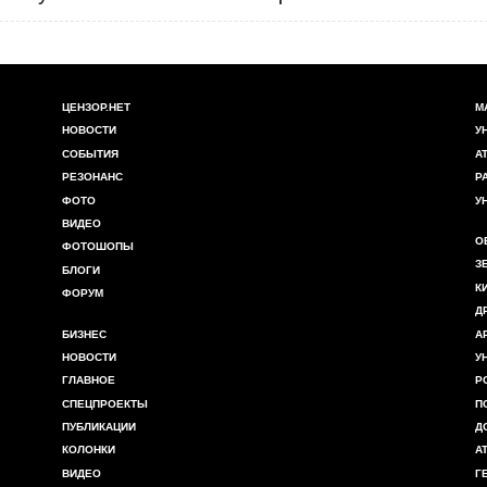
из своих копилок.
ты сбора помощи.
ацанов в госпитале.
ся в третий раз сражаться с фашизмом."
ЦЕНЗОР.НЕТ
М
НОВОСТИ
У
СОБЫТИЯ
А
РЕЗОНАНС
Р
ФОТО
У
ВИДЕО
О
ФОТОШОПЫ
З
БЛОГИ
К
ФОРУМ
Д
БИЗНЕС
А
НОВОСТИ
У
ГЛАВНОЕ
Р
СПЕЦПРОЕКТЫ
П
ПУБЛИКАЦИИ
Д
КОЛОНКИ
А
ВИДЕО
Г