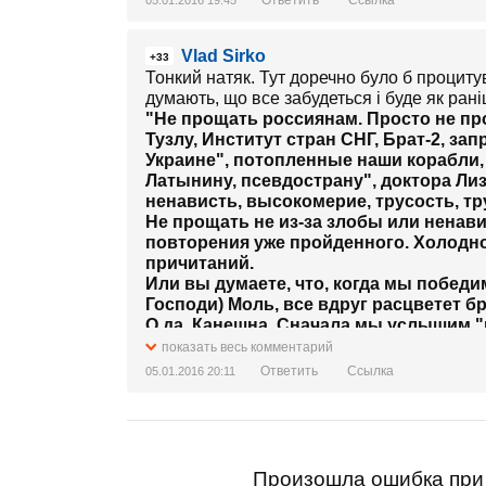
Ответить
Ссылка
05.01.2016 19:45
Vlad Sirko
+33
Тонкий натяк. Тут доречно було б проциту
думають, що все забудеться і буде як рані
"Не прощать россиянам. Просто не пр
Тузлу, Институт стран СНГ, Брат-2, за
Украине", потопленные наши корабли,
Латынину, псевдострану", доктора Лизу
ненависть, высокомерие, трусость, тр
Не прощать не из-за злобы или ненавис
повторения уже пройденного. Холодно
причитаний.
Или вы думаете, что, когда мы победим
Господи) Моль, все вдруг расцветет 
О да. Канешна. Сначала мы услышим "
Катя Андреева придет на работу в син
показать весь комментарий
Кобзон извинится за "западенских отм
Ответить
Ссылка
05.01.2016 20:11
попытается вернуться. Потихоньку, по 
Появятся новые Мамонтовы и новые С
открытым от изумления и радости рто
Для того, чтобы это не произошло снов
те, кто вчера поливал мою и вашу стра
Произошла ошибка при 