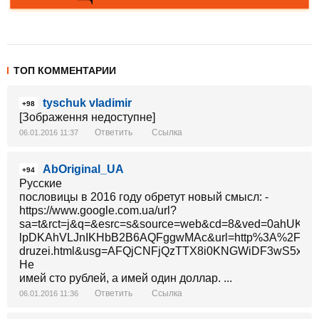
ТОП КОММЕНТАРИИ
tyschuk vladimir
+98
[Зображення недоступне]
Ответить
Ссылка
06.01.2016 11:37
AbOriginal_UA
+94
Русские
пословицы в 2016 году обретут новый смысл: -
https://www.google.com.ua/url?
sa=t&rct=j&q=&esrc=s&source=web&cd=8&ved=0ahUKEwi
lpDKAhVLJnIKHbB2B6AQFggwMAc&url=http%3A%2F%2Fw
druzei.html&usg=AFQjCNFjQzTTX8i0KNGWiDF3wS5xvS
Не
имей сто рублей, а имей один доллар. ...
Ответить
Ссылка
06.01.2016 11:36