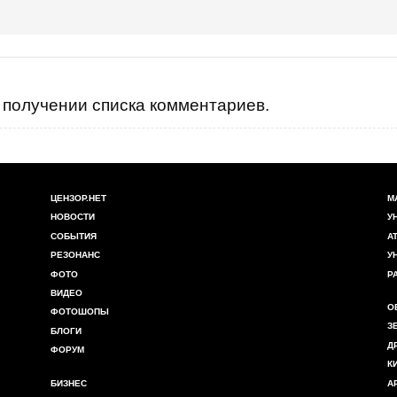
получении списка комментариев.
ЦЕНЗОР.НЕТ
М
НОВОСТИ
У
СОБЫТИЯ
А
РЕЗОНАНС
У
ФОТО
Р
ВИДЕО
О
ФОТОШОПЫ
З
БЛОГИ
Д
ФОРУМ
К
БИЗНЕС
А