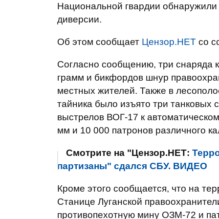
Национальной гвардии обнаружили 
диверсии.
Об этом сообщает
Цензор.НЕТ
со с
Согласно сообщению, три снаряда 
грамм и бикфордов шнур правоохра
местных жителей. Также в лесополо
тайника было изъято три танковых 
выстрелов ВОГ-17 к автоматическому
мм и 10 000 патронов различного ка
Смотрите на "Цензор.НЕТ:
Терро
партизаны" сдался СБУ. ВИДЕО
Кроме этого сообщается, что на те
Станице Луганской правоохранители
противопехотную мину ОЗМ-72 и па