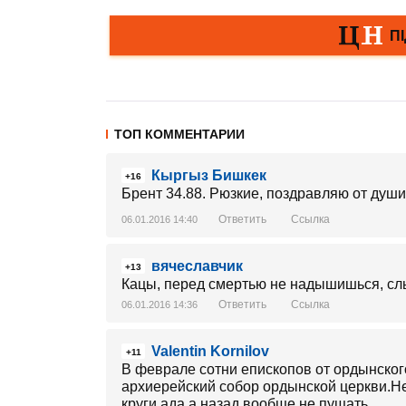
ТОП КОММЕНТАРИИ
Кыргыз Бишкек
+16
Брент 34.88. Рюзкие, поздравляю от души
Ответить
Ссылка
06.01.2016 14:40
вячеславчик
+13
Кацы, перед смертью не надышишься, сл
Ответить
Ссылка
06.01.2016 14:36
Valentin Kornilov
+11
В феврале сотни епископов от ордынског
архиерейский собор ордынской церкви.Не
круги ада,а назад вообще не пущать..