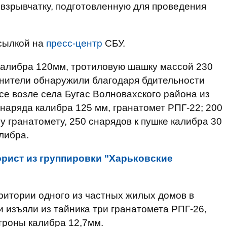
взрывчатку, подготовленную для проведения
сылкой на
пресс-центр
СБУ.
калибра 120мм, тротиловую шашку массой 230
нители обнаружили благодаря бдительности
се возле села Бугас Волновахского района из
снаряда калибра 125 мм, гранатомет РПГ-22; 200
 гранатомету, 250 снарядов к пушке калибра 30
либра.
рист из группировки "Харьковские
рритории одного из частных жилых домов в
 изъяли из тайника три гранатомета РПГ-26,
троны калибра 12,7мм.