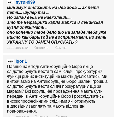
путин999
+31
минимум отложить на два года ... эх петя
петя.... шулер ты ...
Но запад ведь не наеколешь....
это те нефабрики карла маркса и ленинская
кузня отжымать ..
оно конечно твое дело шо на западе тебя уже
никто как барыгой не воспринемает, но веть
УКРАИНУ ТО ЗАЧЕМ ОПУСКАТЬ ?
Ответить
Ссылка
11.01.2016 11:54
Igor L
+25
Навіщо нам тоді Антикорупційне бюро якщо
слідство будуть вести ті самі слідчі прокуратури?
Функції різних інституцій не мають дублюватись! Ми
витрачаємо на Антикорупціне бюро шалені гроші, а
слідство будуть вести слідчі прокуратури? Що за
маразм? Всі корупційні провадження мають бути
передані в Антикорупційне бюро і розслідуватись
високопрофесійними слідчими які отримують
відповідну зарплату та мають відповідні
повноваження.
Ответить
Ссылка
11.01.2016 12:00