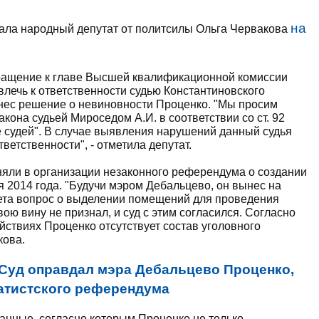
на
сала народный депутат от политсилы Ольга Червакова
ращение к главе Высшей квалификационной комиссии
влечь к ответственности судью Константиновского
ынес решение о невиновности Проценко. "Мы просим
кона судьей Мироседом А.И. в соответствии со ст. 92
е судей". В случае выявления нарушений данный судья
етственности", - отметила депутат.
няли в организации незаконного референдума о создании
 2014 года. "Будучи мэром Дебальцево, он вынес на
ета вопрос о выделении помещений для проведения
ою вину не признал, и суд с этим согласился. Согласно
ействиях Проценко отсутствует состав уголовного
кова.
Суд оправдал мэра Дебальцево Проценко,
атистского референдума
анные, согласно которым Проценко не только