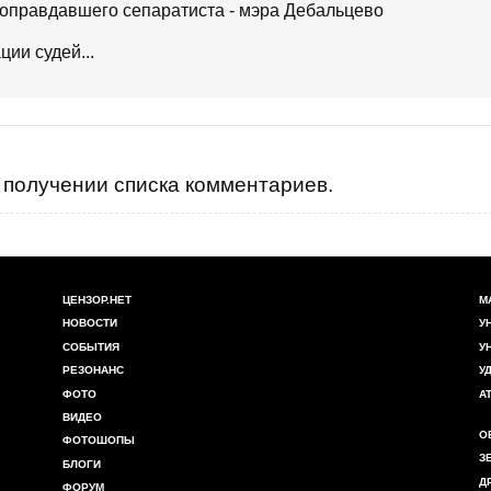
 оправдавшего сепаратиста - мэра Дебальцево
ии судей...
получении списка комментариев.
ЦЕНЗОР.НЕТ
М
НОВОСТИ
У
СОБЫТИЯ
У
РЕЗОНАНС
У
ФОТО
А
ВИДЕО
О
ФОТОШОПЫ
З
БЛОГИ
Д
ФОРУМ