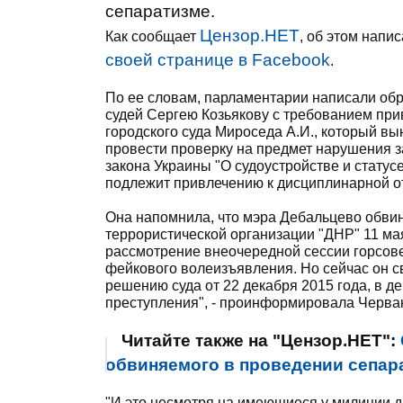
сепаратизме.
Цензор.НЕТ
Как сообщает
, об этом напи
своей странице в Facebook
.
По ее словам, парламентарии написали об
судей Сергею Козьякову с требованием при
городского суда Мироседа А.И., который в
провести проверку на предмет нарушения за
закона Украины "О судоустройстве и статус
подлежит привлечению к дисциплинарной отв
Она напомнила, что мэра Дебальцево обви
террористической организации "ДНР" 11 мая
рассмотрение внеочередной сессии горсов
фейкового волеизъявления. Но сейчас он св
решению суда от 22 декабря 2015 года, в д
преступления", - проинформировала Черва
Читайте также на "Цензор.НЕТ":
обвиняемого в проведении сепар
"И это несмотря на имеющиеся у милиции д