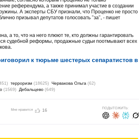
ение референдума, а также принимал участие в создании
ужины. А эксперты СБУ признали, что Проценко не просто
блично призывал депутатов голосовать "за", - пишет
она, а то, что на него плюют те, кто должны гарантировать
мся судебной реформы, продажные судьи поотмывают всех
кова.
риговорил к тюрьме шестерых сепаратистов в
451)
терроризм
(18625)
Червакова Ольга
(62)
ко
(1569)
Дебальцево
(649)
ПОДЫТОЖИТЬ:
Мне нравится
16