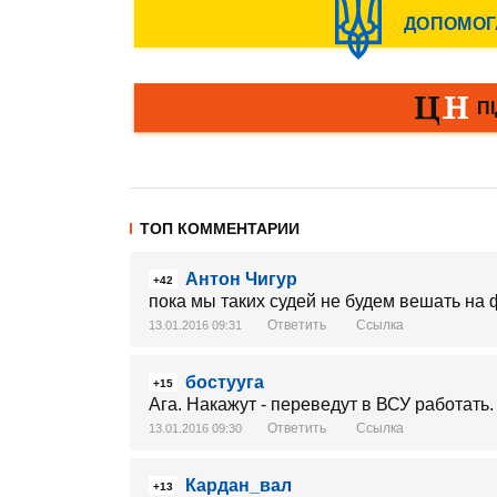
ТОП КОММЕНТАРИИ
Антон Чигур
+42
пока мы таких судей не будем вешать на ф
Ответить
Ссылка
13.01.2016 09:31
бостууга
+15
Ага. Накажут - переведут в ВСУ работать.
Ответить
Ссылка
13.01.2016 09:30
Кардан_вал
+13