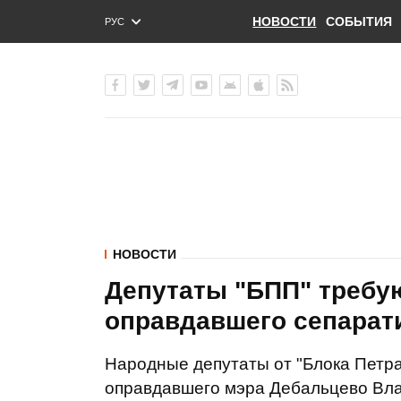
НОВОСТИ
СОБЫТИЯ
РУС
ENG
УКР
НОВОСТИ
Депутаты "БПП" требую
оправдавшего сепарати
Народные депутаты от "Блока Петра
оправдавшего мэра Дебальцево Вла