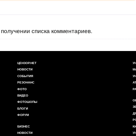
получении списка комментариев.
ЦЕНЗОР.НЕТ
У
НОВОСТИ
М
СОБЫТИЯ
У
РЕЗОНАНС
А
ФОТО
Р
ВИДЕО
О
ФОТОШОПЫ
З
БЛОГИ
Д
ФОРУМ
Р
БИЗНЕС
К
НОВОСТИ
У