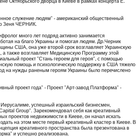
не Октябрьского дворца в Киеве в рамках концерта Е.
нное служение людям" - американский общественный
ор Зеня ЧЕРНИК.
ефролог много лет подряд активно занимается
ботая на благо Украины и помогая людям. Др.Черник
бщины США, она уже второй срок возглавляет Украинскую
, а также возглавляет Медицинскую Программу этой
циальный проект "Стань героем для героя", с помощью
инскую помощь и психологическую поддержку в США тяжело
год на нужды раненым героям Украины было перечислено
вный проект года" - Проект "Арт-завод Платформа" -
в Иерусалиме, успешный израильский бизнесмен,
Capital Group". Зарекомендовал себя как креативный
ных проектов недвижимости в Киеве, он начал искать
дать на этом месте первый креативный кластер в Киеве. В
нцепция креативного пространства была презентована в
орма" и успешно реализована.