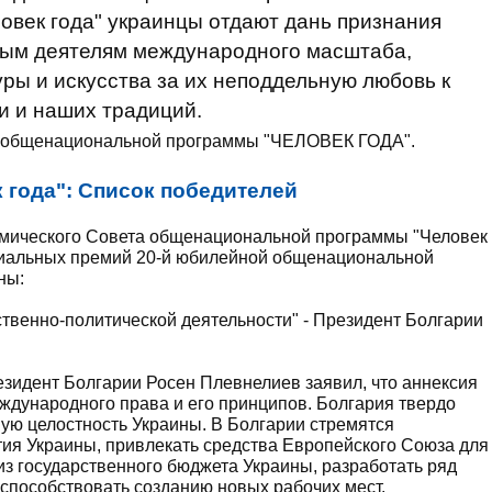
век года" украинцы отдают дань признания
ным деятелям международного масштаба,
ы и искусства за их неподдельную любовь к
и и наших традиций.
и общенациональной программы "ЧЕЛОВЕК ГОДА".
 года": Список победителей
емического Совета общенациональной программы "Человек
циальных премий 20-й юбилейной общенациональной
ны:
твенно-политической деятельности" - Президент Болгарии
зидент Болгарии Росен Плевнелиев заявил, что аннексия
ународного права и его принципов. Болгария твердо
ую целостность Украины. В Болгарии стремятся
ия Украины, привлекать средства Европейского Союза для
из государственного бюджета Украины, разработать ряд
 способствовать созданию новых рабочих мест.