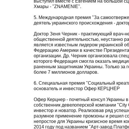
выступил вместе с Евгением на большой сце
Хмары - "ZNAMENIE".
5. Международная премия "За самоотверже
деятель украинского происхождения - докт
Доктор Зеня Черник - практикующий врач-н
общественной деятельностью, неустанно ра
является известным лидером украинской о
Федерацию Америки в качестве Президента
организации. Др. Черник организовала спе
которого Федерация смогла оказать медиц
раненным защитникам Украины. Только за 
более 7 миллионов долларов.
6. Специальная премия "Социальный креати
основатель и инвестор Офер КЕРЦНЕР
Офер Керцнер - почетный консул Украины 
собственник девелоперской компании "City 
инвестор и новатор. Реализовав ряд успеш
разумное применение промзоны и решил соз
непростое для Украины кризисное время ко
2014 году под названием "Арт-завод Платф