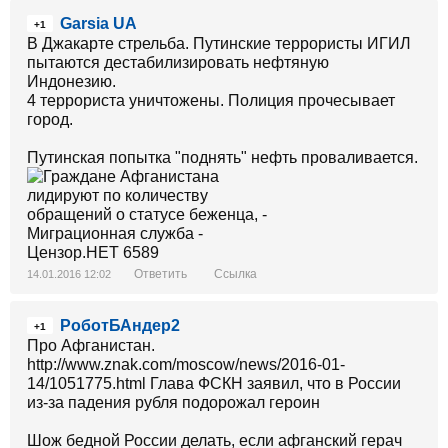
Garsia UA
+1
В Джакарте стрельба. Путинские террористы ИГИЛ
пытаются дестабилизировать нефтяную
Индонезию.
4 террориста уничтожены. Полиция прочесывает
город.
Путинская попытка "поднять" нефть проваливается.
Ответить
Ссылка
14.01.2016 12:02
РоботБАндер2
+1
Про Афганистан.
http://www.znak.com/moscow/news/2016-01-
14/1051775.html Глава ФСКН заявил, что в России
из-за падения рубля подорожал героин
Шож бедной России делать, если афганский герач