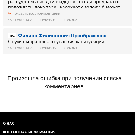
рассудительные домочадцы и соседи предлагают
подождать, пока тварь издохнет с голоду. А может
даже лапу себе отгрызёт ютубу на потеху.
показать весь комментарий
Периодически набегают зоозащитники, но их гоняют
Ответить
Ссылка
15.01.2016 14:28
поджопниками.
В общем, примерно это и есть "минский процесс".
Филипп Филиппович Преображенск
+24
Максим ВІХРОВ
Сцуки выпрашивают условия капитуляции.
Ответить
Ссылка
15.01.2016 14:25
Произошла ошибка при получении списка
комментариев.
О НАС
КОНТАКТНАЯ ИНФОРМАЦИЯ