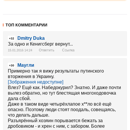
ТОП КОММЕНТАРИИ
Dmitry Duka
+32
За одно и Кенигсберг вернут...
Ответить
Ссылка
15.01.2016 14:24
Маугли
+30
Примерно так я вижу результаты путинского
вторжения в Украину.
[Зображення недоступне]
Влез? Ещё как. Набедокурил? Знатно. И даже почти
вылез обратно, но тут блестящая многоходовочка
дала сбой.
Даже в таком виде четырёхлапое х**ло всё ещё
опасно. Поэтому люди стоят поодаль, совещаясь,
что делать дальше.
Разъярённый хозяин порывается бежать за
дробовиком - и хрен с ним, с забором. Более