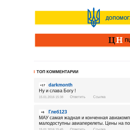
ТОП КОММЕНТАРИИ
darkmonth
+17
Ну и слава Богу !
Ответить
Ссылка
15.01.2016 15:38
Глеб123
+6
МАУ самая жадная и конченная авиакомпан
малодоступны авиаперелеты. Цены на по
Ответить
Ссылка
15.01.2016 15:45