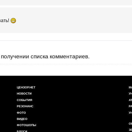
вать!
получении списка комментариев.
ЦЕНЗОР.НЕТ
М
НОВОСТИ
У
СОБЫТИЯ
А
РЕЗОНАНС
Р
ФОТО
У
ВИДЕО
О
ФОТОШОПЫ
З
БЛОГИ