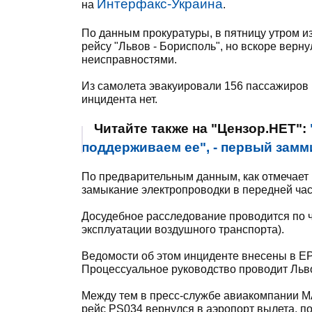
Интерфакс-Украина
на
.
По данным прокуратуры, в пятницу утром и
рейсу "Львов - Борисполь", но вскоре верн
неисправностями.
Из самолета эвакуировали 156 пассажиров 
инцидента нет.
Читайте также на "Цензор.НЕТ":
поддерживаем ее", - первый зам
По предварительным данным, как отмечает 
замыкание электропроводки в передней час
Досудебное расследование проводится по ч
эксплуатации воздушного транспорта).
Ведомости об этом инциденте внесены в Е
Процессуальное руководство проводит Льв
Между тем в пресс-службе авиакомпании М
рейс PS034 вернулся в аэропорт вылета, п