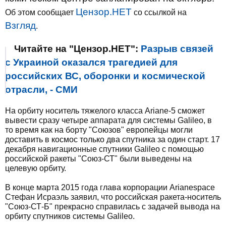
Цензор.НЕТ
Об этом сообщает
со ссылкой на
Взгляд
.
Читайте на "Цензор.НЕТ":
Разрыв связей
с Украиной оказался трагедией для
российских ВС, оборонки и космической
отрасли, - СМИ
На орбиту носитель тяжелого класса Ariane-5 сможет
вывести сразу четыре аппарата для системы Galileo, в
то время как на борту "Союзов" европейцы могли
доставить в космос только два спутника за один старт. 17
декабря навигационные спутники Galileo с помощью
российской ракеты "Союз-СТ" были выведены на
целевую орбиту.
В конце марта 2015 года глава корпорации Arianespace
Стефан Исраэль заявил, что российская ракета-носитель
"Союз-СТ-Б" прекрасно справилась с задачей вывода на
орбиту спутников системы Galileo.