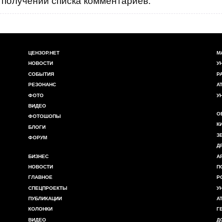
получении списка комментариев.
ЦЕНЗОР.НЕТ
М
НОВОСТИ
У
СОБЫТИЯ
Р
РЕЗОНАНС
А
ФОТО
У
ВИДЕО
О
ФОТОШОПЫ
К
БЛОГИ
З
ФОРУМ
Д
БИЗНЕС
А
НОВОСТИ
П
ГЛАВНОЕ
Р
СПЕЦПРОЕКТЫ
У
ПУБЛИКАЦИИ
А
КОЛОНКИ
Г
ВИДЕО
Д