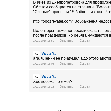
В Киев из Днепропетровска для продолже
Об этом сообщается на странице "Волонт
"Скорые" привезли 15 бойцов, из них - 5 
http://obozrevatel.com/ [Зображення недос
Волонтеры также попросили оказать помо
после праздников, но ребята нуждаются 
Ответить
Ссылка
17.01.2016 15:59
Vova Ya
+1
ага, чЛенин ее придумал,а до этого авс
Ответить
Ссылка
17.01.2016 16:08
Vova Ya
+1
Хромосома не жмет?
Ответить
Ссылка
17.01.2016 16:13