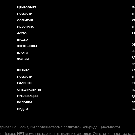
ЦЕНЗОР.НЕТ
М
НОВОСТИ
У
СОБЫТИЯ
А
РЕЗОНАНС
У
ФОТО
Р
ВИДЕО
О
ФОТОШОПЫ
З
БЛОГИ
Д
ФОРУМ
К
БИЗНЕС
А
НОВОСТИ
У
ГЛАВНОЕ
Р
СПЕЦПРОЕКТЫ
П
ПУБЛИКАЦИИ
Д
КОЛОНКИ
Г
ВИДЕО
В
ривая наш сайт, Вы соглашаетесь с
политикой конфиденциальности
.
я Цензор.НЕТ может не разделять позицию авторов. Ответственность за ма