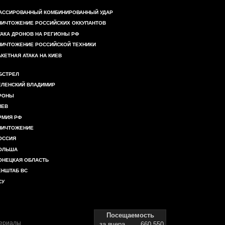
АССИРОВАННЫЙ КОМБИНИРОВАННЫЙ УДАР
НИЧТОЖЕНИЕ РОССИЙСКИХ ОККУПАНТОВ
ТАКА ДРОНОВ НА РЕГИОНЫ РФ
НИЧТОЖЕНИЕ РОССИЙСКОЙ ТЕХНИКИ
АКЕТНАЯ АТАКА НА КИЕВ
БСТРЕЛ
ЕЛЕНСКИЙ ВЛАДИМИР
РОНЫ
ИЕВ
РМИЯ РФ
НИЧТОЖЕНИЕ
ОССИЯ
ОЛЬША
ОНЕЦКАЯ ОБЛАСТЬ
ЕНШТАБ ВС
СУ
Посещаемость
териалы
за вчера
660 550