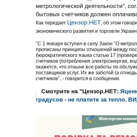
метрологической деятельности", со
бытовых счетчиков должен оплачива
Цензор.НЕТ
Как передает
, об этом гово
экономического развития и торговли Украи
"С 1 января вступил в силу Закон "О метрол
прописаны принципы отношений между пост
бюрократического языка статью 17 (проверк
счетчиков (потребления электроэнергии, воды
окажется, что отныне все работы по обслу
поставщиков услуг. Их же заботой (а отнюд
счетчиков", - говорится в сообщении.
Смотрите на "Цензор.НЕТ:
Яценю
градусов - не платите за тепло. 