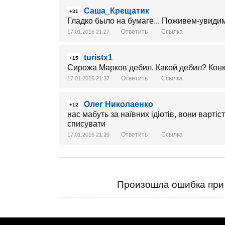
Саша_Крещатик
+31
Гладко было на бумаге... Поживем-увидим
Ответить
Ссылка
17.01.2016 21:27
turistx1
+15
Сирожа Марков дебил. Какой дебил? Кон
Ответить
Ссылка
17.01.2016 21:37
Олег Николаенко
+12
нас мабуть за наївних ідіотів, вони вартіс
списувати
Ответить
Ссылка
17.01.2016 21:29
Произошла ошибка при 