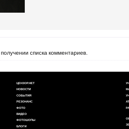
получении списка комментариев.
ЦЕНЗОР.НЕТ
У
НОВОСТИ
М
СОБЫТИЯ
У
РЕЗОНАНС
А
ФОТО
Р
ВИДЕО
О
ФОТОШОПЫ
З
БЛОГИ