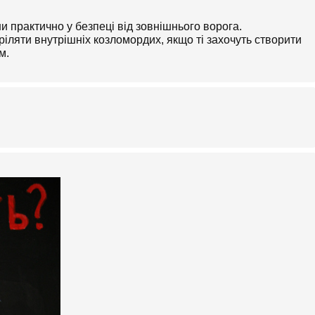
ни практично у безпеці від зовнішнього ворога.
іляти внутрішніх козломордих, якщо ті захочуть створити
м.