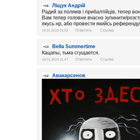
Ліщук Андрій
+16
Радий за поляків і прибалтійців, тепер во
Вам тепер головне вчасно зупинити/розстр
якусь нр, або провести якийсь референду
Ответить
Ссылка
19.01.2016 01:52
Bella Summertime
+13
Кацапы, тьма сгущается.
Ответить
Ссылка
19.01.2016 01:47
Авакарсенов
+12