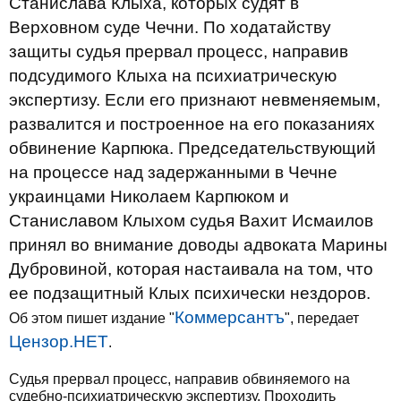
Станислава Клыха, которых судят в
Верховном суде Чечни. По ходатайству
защиты судья прервал процесс, направив
подсудимого Клыха на психиатрическую
экспертизу. Если его признают невменяемым,
развалится и построенное на его показаниях
обвинение Карпюка. Председательствующий
на процессе над задержанными в Чечне
украинцами Николаем Карпюком и
Станиславом Клыхом судья Вахит Исмаилов
принял во внимание доводы адвоката Марины
Дубровиной, которая настаивала на том, что
ее подзащитный Клых психически нездоров.
Коммерсантъ
Об этом пишет издание "
", передает
Цензор.НЕТ
.
Судья прервал процесс, направив обвиняемого на
судебно-психиатрическую экспертизу. Проходить