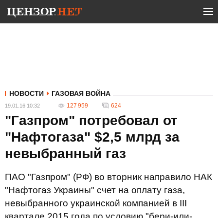
НОВОСТИ
ГАЗОВАЯ ВОЙНА
127 959
624
19.01.16 10:32
"Газпром" потребовал от
"Нафтогаза" $2,5 млрд за
невыбранный газ
ПАО "Газпром" (РФ) во вторник направило НАК
"Нафтогаз Украины" счет на оплату газа,
невыбранного украинской компанией в III
квартале 2015 года по условию "бери-или-