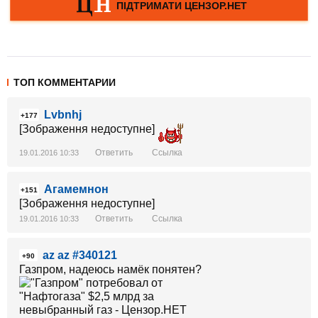
ТОП КОММЕНТАРИИ
Lvbnhj
+177
[Зображення недоступне]
Ответить
Ссылка
19.01.2016 10:33
Агамемнон
+151
[Зображення недоступне]
Ответить
Ссылка
19.01.2016 10:33
az az #340121
+90
Газпром, надеюсь намёк понятен?