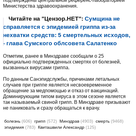
подтверждены центральной референс-лабораторией
Министерства здравоохранения.
Читайте на "Цензор.НЕТ":
Сумщина не
справляется с эпидемией гриппа из-за
нехватки средств: 5 смертельных исходов,
- глава Сумского облсовета Салатенко
Отметим, ранее в Минздраве сообщали о 25
официально подтвержденных смертях от болезней,
вызванных вирусами гриппа.
По данным Санэпидслужбы, причинами летальных
случаев при гриппе является несвоевременное
обращение за медпомощью и отказ от вакцинаций.
Доминирующим типом вируса в этом сезоне является
так называемый свиной грипп. В Минздраве призывают
не паниковать и сразу обращаться к врачу.
болезнь
(606)
грипп
(572)
Минздрав
(4903)
смерть
(9468)
эпидемия
(783)
Квиташвили Александр
(125)