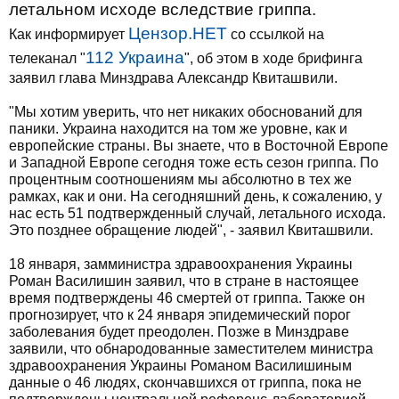
летальном исходе вследствие гриппа.
Цензор.НЕТ
Как информирует
со ссылкой на
112 Украина
телеканал "
", об этом в ходе брифинга
заявил глава Минздрава Александр Квиташвили.
"Мы хотим уверить, что нет никаких обоснований для
паники. Украина находится на том же уровне, как и
европейские страны. Вы знаете, что в Восточной Европе
и Западной Европе сегодня тоже есть сезон гриппа. По
процентным соотношениям мы абсолютно в тех же
рамках, как и они. На сегодняшний день, к сожалению, у
нас есть 51 подтвержденный случай, летального исхода.
Это позднее обращение людей", - заявил Квиташвили.
18 января, замминистра здравоохранения Украины
Роман Василишин заявил, что в стране в настоящее
время подтверждены 46 смертей от гриппа. Также он
прогнозирует, что к 24 января эпидемический порог
заболевания будет преодолен. Позже в Минздраве
заявили, что обнародованные заместителем министра
здравоохранения Украины Романом Василишиным
данные о 46 людях, скончавшихся от гриппа, пока не