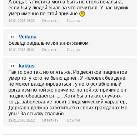
А ведь статистика могла быть не столь печальна,
если бы у людей было за что лечиться. У нас мужик
умер именно по этой причине
Ответить
Ссылка
19.01.2016 14:33
Vedana
+2
Безвідповідальне ляпання язиком.
Ответить
Ссылка
19.01.2016 15:01
kaktus
+1
Так то оно так, но опять же. Из десятков пациентов
умер то, у кого не было денег.. У Человек без денег
не может вакцинироваться , у него ослабленный
организм по той же причине, по той же причине он
поздно обращается .... . Хотя бы в таких случаях-
когда заболевание носит эпидемический характер,
Держава должна заботиться о своих гражданах Но
увы! За ссылку спасибо.
Ответить
Ссылка
19.01.2016 15:12