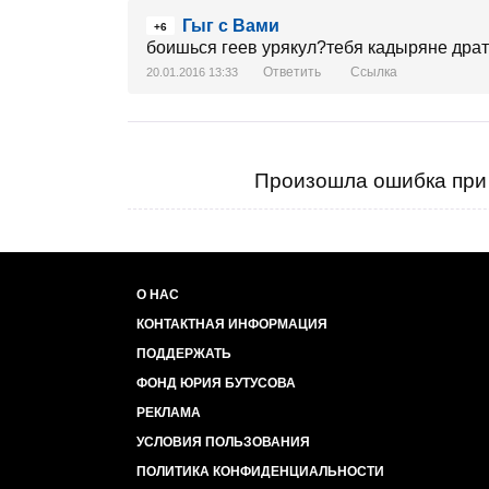
Гыг с Вами
+6
боишься геев урякул?тебя кадыряне драть
Ответить
Ссылка
20.01.2016 13:33
Произошла ошибка при 
О НАС
КОНТАКТНАЯ ИНФОРМАЦИЯ
ПОДДЕРЖАТЬ
ФОНД ЮРИЯ БУТУСОВА
РЕКЛАМА
УСЛОВИЯ ПОЛЬЗОВАНИЯ
ПОЛИТИКА КОНФИДЕНЦИАЛЬНОСТИ