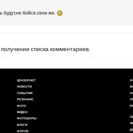
 будут,не бойся.свои же.
получении списка комментариев.
ЦЕНЗОР.НЕТ
У
НОВОСТИ
М
СОБЫТИЯ
У
РЕЗОНАНС
А
ФОТО
Р
ВИДЕО
О
ФОТОШОПЫ
З
БЛОГИ
Д
ФОРУМ