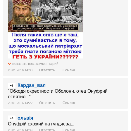
показать весь комментарий
Ответить
Ссылка
20.01.2016 14:38
Кардан_вал
+6
"Обходя окрестности Оболони, отец Онуфрий
освятил..."
Ответить
Ссылка
20.01.2016 14:22
ольвія
+6
Онуфрій схожий на гундяєва...
Ответить
Ссылка
20.01.2016 14:39