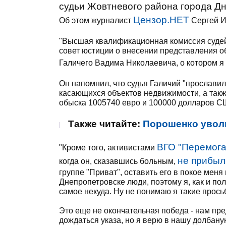
судьи Жовтневого района города Д
Цензор.НЕТ
Об этом журналист
Сергей И
"Высшая квалификационная комиссия суде
совет юстиции о внесении представления о
Галичего Вадима Николаевича, о котором я
Он напомнил, что судья Галичий "прослав
касающихся объектов недвижимости, а такж
обыска 1005740 евро и 100000 долларов С
Также читайте:
Порошенко уволи
ВГО "Перемога
"Кроме того, активистами
не прибыл
когда он, сказавшись больным,
группе "Приват", оставить его в покое меня
Днепропетровске люди, поэтому я, как и по
самое некуда. Ну не понимаю я такие прось
Это еще не окончательная победа - нам пре
дождаться указа, но я верю в нашу долбаную