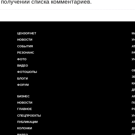
получении списка комментариев.
ЦЕНЗОР.НЕТ
М
НОВОСТИ
У
СОБЫТИЯ
А
РЕЗОНАНС
Р
ФОТО
У
ВИДЕО
О
ФОТОШОПЫ
З
БЛОГИ
К
ФОРУМ
Д
БИЗНЕС
А
НОВОСТИ
П
ГЛАВНОЕ
Р
СПЕЦПРОЕКТЫ
У
ПУБЛИКАЦИИ
А
КОЛОНКИ
Д
ВИДЕО
Г