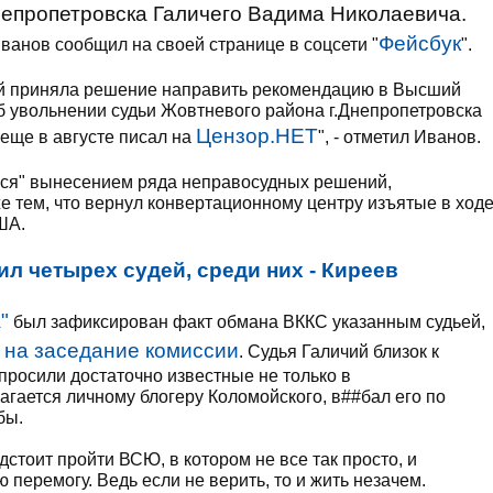
непропетровска Галичего Вадима Николаевича.
Фейсбук
ванов сообщил на своей странице в соцсети "
".
й приняла решение направить рекомендацию в Высший
б увольнении судьи Жовтневого района г.Днепропетровска
Цензор.НЕТ
 еще в августе писал на
", - отметил Иванов.
ился" вынесением ряда неправосудных решений,
е тем, что вернул конвертационному центру изъятые в ход
ША.
л четырех судей, среди них - Киреев
"
был зафиксирован факт обмана ВККС указанным судьей,
 на заседание комиссии
. Судья Галичий близок к
 просили достаточно известные не только в
лагается личному блогеру Коломойского, в##бал его по
бы.
дстоит пройти ВСЮ, в котором не все так просто, и
 перемогу. Ведь если не верить, то и жить незачем.